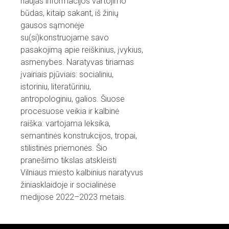
naujas informacijos vartojimo
būdas, kitaip sakant, iš žinių
gausos sąmonėje
su(si)konstruojame savo
pasakojimą apie reiškinius, įvykius,
asmenybes. Naratyvas tiriamas
įvairiais pjūviais: socialiniu,
istoriniu, literatūriniu,
antropologiniu, galios. Šiuose
procesuose veikia ir kalbinė
raiška: vartojama leksika,
semantinės konstrukcijos, tropai,
stilistinės priemonės. Šio
pranešimo tikslas atskleisti
Vilniaus miesto kalbinius naratyvus
žiniasklaidoje ir socialinėse
medijose 2022–2023 metais.