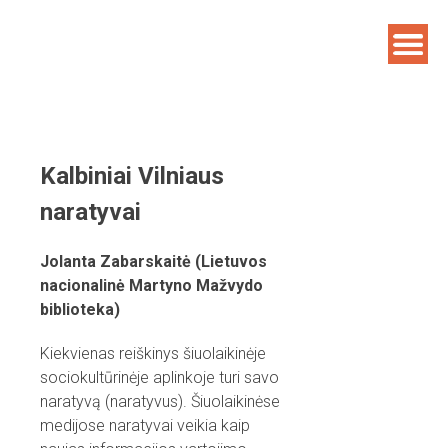
Skip
to
content
Kalbiniai Vilniaus
naratyvai
Jolanta Zabarskaitė (Lietuvos
nacionalinė Martyno Mažvydo
biblioteka)
Kiekvienas reiškinys šiuolaikinėje
sociokultūrinėje aplinkoje turi savo
naratyvą (naratyvus). Šiuolaikinėse
medijose naratyvai veikia kaip