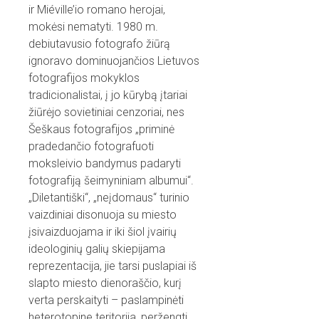
ir Miéville’io romano herojai,
mokėsi nematyti. 1980 m.
debiutavusio fotografo žiūrą
ignoravo dominuojančios Lietuvos
fotografijos mokyklos
tradicionalistai, į jo kūrybą įtariai
žiūrėjo sovietiniai cenzoriai, nes
Šeškaus fotografijos „priminė
pradedančio fotografuoti
moksleivio bandymus padaryti
fotografiją šeimyniniam albumui“.
„Diletantiški“, „neįdomaus“ turinio
vaizdiniai disonuoja su miesto
įsivaizduojama ir iki šiol įvairių
ideologinių galių skiepijama
reprezentacija, jie tarsi puslapiai iš
slapto miesto dienoraščio, kurį
verta perskaityti – paslampinėti
heterotopine teritorija, peržengti