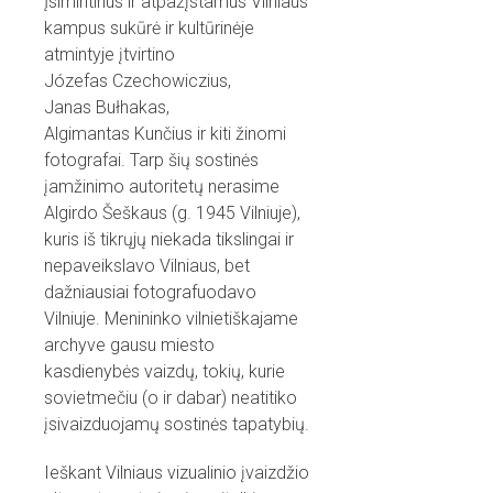
Įsimintinus ir atpažįstamus Vilniaus
kampus sukūrė ir kultūrinėje
atmintyje įtvirtino
Józefas Czechowiczius,
Janas Bułhakas,
Algimantas Kunčius ir kiti žinomi
fotografai. Tarp šių sostinės
įamžinimo autoritetų nerasime
Algirdo Šeškaus (g. 1945 Vilniuje),
kuris iš tikrųjų niekada tikslingai ir
nepaveikslavo Vilniaus, bet
dažniausiai fotografuodavo
Vilniuje. Menininko vilnietiškajame
archyve gausu miesto
kasdienybės vaizdų, tokių, kurie
sovietmečiu (o ir dabar) neatitiko
įsivaizduojamų sostinės tapatybių.
Ieškant Vilniaus vizualinio įvaizdžio