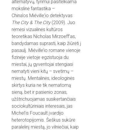
alternatyvų, tyrimui pasitelkiama
mokslinė fantastika –
China’os Miévilleְ’io detektyvas
The City & The City
(2009). Juo
rėmėsi vizualinės kultūros
teoretikas Nicholas Mirzoeff’as,
bandydamas suprasti, kaip žiūrėti į
pasaulį. Miéville’io romane vienoje
fizinėje vietoje egzistuoja du
miestai, jų gyventojai stengiasi
nematyti vieni kitų – svetimų –
miestų. Mentalinės, ideologinės
skirtys kuria ne tik nematomą
sieną, bet ir pasienio zonas,
užštrichuojamas susikertančiais
sociokultūriniais interesais, jas
Michel’is Foucault įvardijo
heterotopijomis. Šeškus sukūrė
paralelinį miestą, jo vilniečiai, kaip