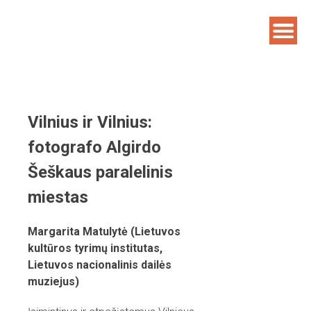
Skip
to
content
Vilnius ir Vilnius:
fotografo Algirdо
Šeškаus paralelinis
miestas
Margarita Matulytė (Lietuvos
kultūros tyrimų institutas,
Lietuvos nacionalinis dailės
muziejus)