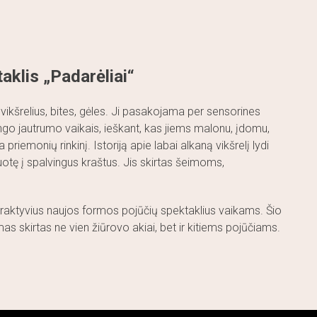
aklis „Padarėliai“
 vikšrelius, bites, gėles. Ji pasakojama per sensorines
ngo jautrumo vaikais, ieškant, kas jiems malonu, įdomu,
priemonių rinkinį. Istoriją apie labai alkaną vikšrelį lydi
uotę į spalvingus kraštus. Jis skirtas šeimoms,
nteraktyvius naujos formos pojūčių spektaklius vaikams. Šio
s skirtas ne vien žiūrovo akiai, bet ir kitiems pojūčiams.