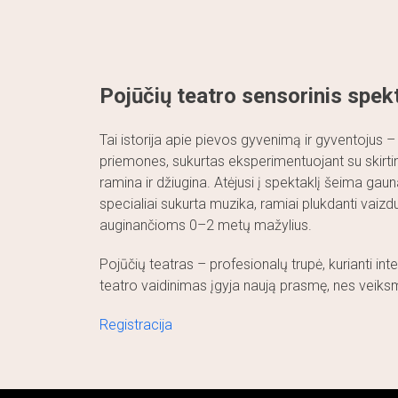
Skip
to
content
Pojūčių teatro sensorinis spekt
Tai istorija apie pievos gyvenimą ir gyventojus –
priemones, sukurtas eksperimentuojant su skirti
ramina ir džiugina. Atėjusi į spektaklį šeima gauna 
specialiai sukurta muzika, ramiai plukdanti vaizd
auginančioms 0–2 metų mažylius.
Pojūčių teatras – profesionalų trupė, kurianti i
teatro vaidinimas įgyja naują prasmę, nes veiksma
Registracija