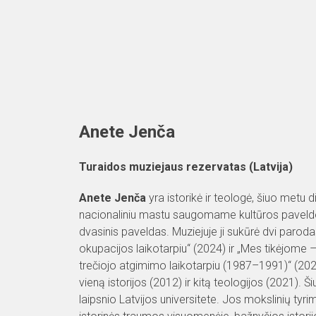
Skip
to
content
Anete Jenča
Turaidos muziejaus rezervatas (Latvija)
Anete Jenča
yra istorikė ir teologė, šiuo metu 
nacionaliniu mastu saugomame kultūros paveldo 
dvasinis paveldas. Muziejuje ji sukūrė dvi paroda
okupacijos laikotarpiu“ (2024) ir „Mes tikėjome
trečiojo atgimimo laikotarpiu (1987–1991)“ (2025)
vieną istorijos (2012) ir kitą teologijos (2021). Ši
laipsnio Latvijos universitete. Jos mokslinių tyrim