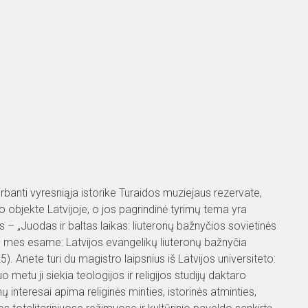
dirbanti vyresniąja istorike Turaidos muziejaus rezervate,
objekte Latvijoje, o jos pagrindinė tyrimų tema yra
s – „Juodas ir baltas laikas: liuteronų bažnyčios sovietinės
 – mes esame: Latvijos evangelikų liuteronų bažnyčia
. Anete turi du magistro laipsnius iš Latvijos universiteto:
uo metu ji siekia teologijos ir religijos studijų daktaro
ų interesai apima religinės minties, istorinės atminties,