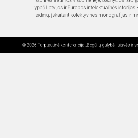
istorinės traumos visuomenėje, bažnyčios istorijo
ypač Latvijos ir Europos intelektualinės istorijos
leidinių, įskaitant kolektyvines monografijas ir m
© 2026 Tarptautinė konferencija „Begãlių galybė: laisvės ir s