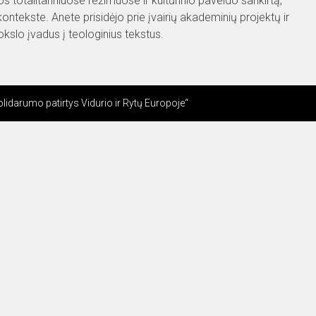
s totalitariniuose režimuose ir kultūrinio paveldo sankirtą,
 kontekste. Anete prisidėjo prie įvairių akademinių projektų ir
okslo įvadus į teologinius tekstus.
olidarumo patirtys Vidurio ir Rytų Europoje“