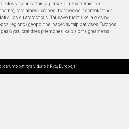
ėklos vis dar kartais ją persekioja. Ekstremistinės
me sparne), remiamos Europos liberaliosios ir demokratinės
doti šiuos du stereotipus. Tai, savo ruožtu, kelia grėsmę
opos regiono) geopolitinei padėčiai, taip pat visos Europos
at pasiūlysiu praktines priemones, kaip šioms grėsmėms
olidarumo patirtys Vidurio ir Rytų Europoje“