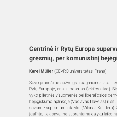
Skip
to
content
Centrinė ir Rytų Europa superva
grėsmių, per komunistinį bejėg
Karel Müller
(CEVRO universitetas, Praha)
Savo pranešime apžvelgsiu pagrindines istorines 
Rytų Europoje, analizuodamas Čekijos atvejį. Si
vyko pilietinės visuomenės bei liberaliosios dem
bejėgiškumo aplinkoje (Václavas Havelas) ir situa
savaime suprantamu dalyku (Milanas Kundera). Šiu
įgalinta, tiek savaime suprantamu dalyku laiko na