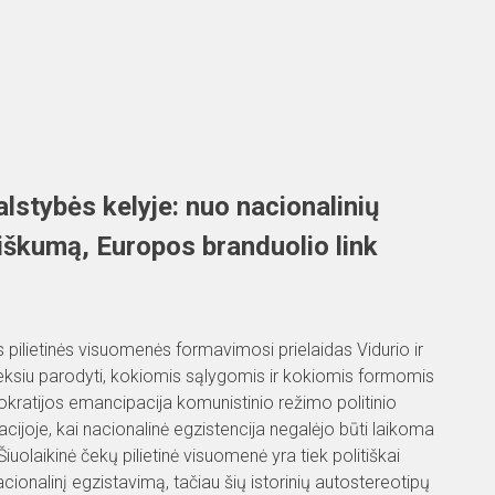
lstybės kelyje: nuo nacionalinių
iškumą, Europos branduolio link
pilietinės visuomenės formavimosi prielaidas Vidurio ir
eksiu parodyti, kokiomis sąlygomis ir kokiomis formomis
okratijos emancipacija komunistinio režimo politinio
cijoje, kai nacionalinė egzistencija negalėjo būti laikoma
olaikinė čekų pilietinė visuomenė yra tiek politiškai
cionalinį egzistavimą, tačiau šių istorinių autostereotipų