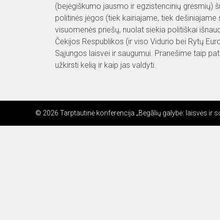
(bejėgiškumo jausmo ir egzistencinių grėsmių) šm
politinės jėgos (tiek kairiajame, tiek dešiniaja
visuomenės priešų, nuolat siekia politiškai išnau
Čekijos Respublikos (ir viso Vidurio bei Rytų Eur
Sąjungos laisvei ir saugumui. Pranešime taip p
užkirsti kelią ir kaip jas valdyti.
© 2026 Tarptautinė konferencija „Begãlių galybė: laisvės ir s