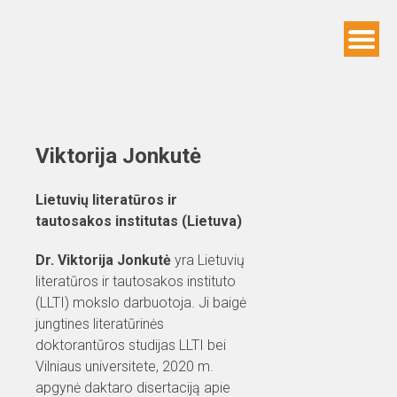
Skip
to
content
Viktorija Jonkutė
Lietuvių literatūros ir
tautosakos institutas (Lietuva)
Dr. Viktorija Jonkutė
yra Lietuvių
literatūros ir tautosakos instituto
(LLTI) mokslo darbuotoja. Ji baigė
jungtines literatūrinės
doktorantūros studijas LLTI bei
Vilniaus universitete, 2020 m.
apgynė daktaro disertaciją apie