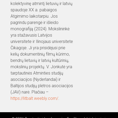
kolektyvinę atmintį lietuvių ir latvių
spaudoje XX a. pabaigos
Atgimimo laikotarpiu. Jos
pagrindu parengė ir išleido
monografiją (2024). Mokslininkė
yra stažavusis Latvijos
universitete ir Ilinojaus universitete
Čikagoje. Ji yra prisidėjusi prie
kelių dokumentinių filmų kūrimo,
bendrų lietuvių ir latvių kultūrinių,
mokslinių projektų. V. Jonkutė yra
tarptautinės Atminties studijų
asociacijos (Nyderlandai) ir
Baltijos studijų plėtros asociacijos
(JAV) narė. Plačiau –
https://litbalt.weebly.com/
.