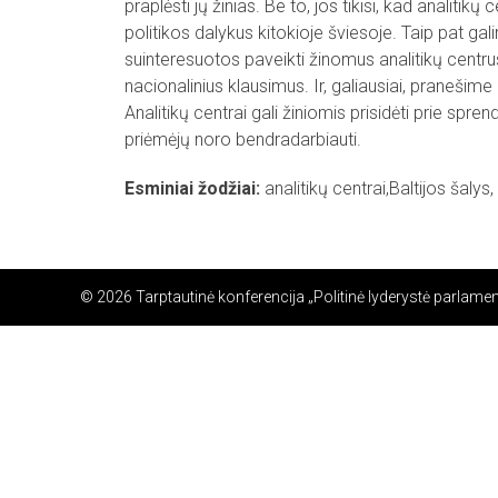
praplėsti jų žinias. Be to, jos tikisi, kad analitik
politikos dalykus kitokioje šviesoje. Taip pat gali
suinteresuotos paveikti žinomus analitikų centrus 
nacionalinius klausimus. Ir, galiausiai, pranešime
Analitikų centrai gali žiniomis prisidėti prie spr
priėmėjų noro bendradarbiauti.
Esminiai žodžiai:
analitikų centrai,Baltijos šalys
© 2026 Tarptautinė konferencija „Politinė lyderystė parlamen