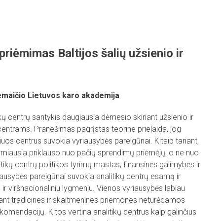
priėmimas Baltijos šalių užsienio ir
aičio Lietuvos karo akademija
ikų centrų santykis daugiausia dėmesio skiriant užsienio ir
 centrams. Pranešimas pagrįstas teorine prielaida, jog
iuos centrus suvokia vyriausybės pareigūnai. Kitaip tariant,
rmiausia priklauso nuo pačių sprendimų priėmėjų, o ne nuo
itikų centrų politikos tyrimų mastas, finansinės galimybės ir
iausybės pareigūnai suvokia analitikų centrų esamą ir
ir viršnacionaliniu lygmeniu. Vienos vyriausybės labiau
ojant tradicines ir skaitmenines priemones neturėdamos
rekomendacijų. Kitos vertina analitikų centrus kaip galinčius