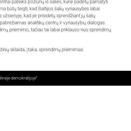
ų centrai pateiks požiūrių iš šalies, kurie padėtų pamatyti
ma būtų teigti, kad Baltijos šalių vyriausybės labai
užsienyje, kad jie prisidėtų sprendžiant jų šalių
 pabrėžiamas analitikų centrų ir vyriausybių dialogas.
endimų priėmimo, tačiau tai labai priklauso nuo sprendimų
, žinių sklaida, įtaka, sprendimų priėmimas.
tinėje demokratijoje“