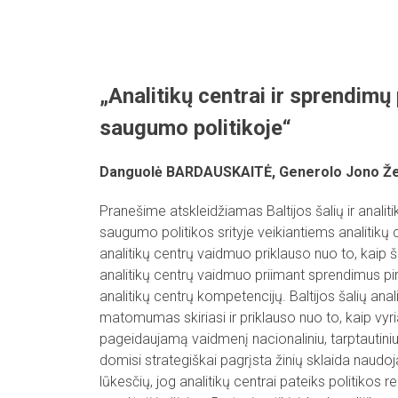
Skip
to
content
„Analitikų centrai ir sprendimų 
saugumo politikoje“
Danguolė BARDAUSKAITĖ, Generolo Jono Žem
Pranešime atskleidžiamas Baltijos šalių ir analit
saugumo politikos srityje veikiantiems analitikų
analitikų centrų vaidmuo priklauso nuo to, kaip š
analitikų centrų vaidmuo priimant sprendimus pi
analitikų centrų kompetencijų. Baltijos šalių anal
matomumas skiriasi ir priklauso nuo to, kaip vyr
pageidaujamą vaidmenį nacionaliniu, tarptautiniu 
domisi strategiškai pagrįsta žinių sklaida naud
lūkesčių, jog analitikų centrai pateiks politikos 