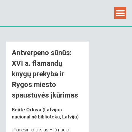
Skip
to
content
Antverpeno sūnūs:
XVI a. flamandų
knygų prekyba ir
Rygos miesto
spaustuvės įkūrimas
Beāte Orlova (Latvijos
nacionalinė biblioteka, Latvija)
Pranešimo tikslas – iš naujo