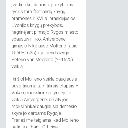
įvertinti kultūrinius ir prekybinius
ryšius tarp flamandų knygų
pramonės ir XVI a. prasidėjusios
Livonijos knygų prekybos,
nagrinėjant pirmojo Rygos miesto
spaustuvininko, Antverpene
gimusio Nikolauso Mollieno (apie
1550–1625) ir jo bendražygio
Peterio van Meereno (?–1625)
veiklą.
Iki šiol Mollieno veikla daugiausia
buvo tiriama tam tikrais etapais –
Vakarų mokslininkai tyrinėjo jo
veiklą Antverpene, o Latvijos
mokslininkai daugiausia dėmesio
skyrė jo darbams Rygoje.
Pranešime teigiama, kad Mollieno
patirtis dirbant „Officina