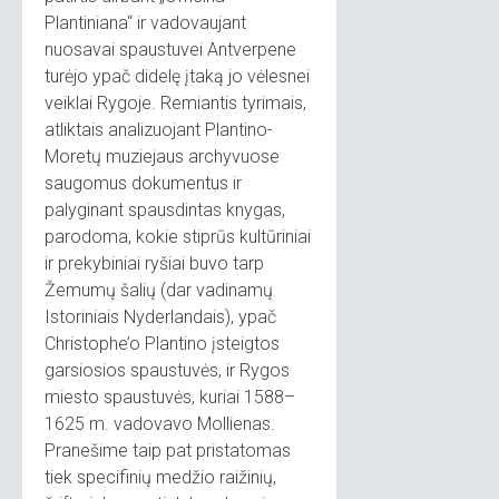
Plantiniana“ ir vadovaujant
nuosavai spaustuvei Antverpene
turėjo ypač didelę įtaką jo vėlesnei
veiklai Rygoje. Remiantis tyrimais,
atliktais analizuojant Plantino-
Moretų muziejaus archyvuose
saugomus dokumentus ir
palyginant spausdintas knygas,
parodoma, kokie stiprūs kultūriniai
ir prekybiniai ryšiai buvo tarp
Žemumų šalių (dar vadinamų
Istoriniais Nyderlandais), ypač
Christophe’o Plantino įsteigtos
garsiosios spaustuvės, ir Rygos
miesto spaustuvės, kuriai 1588–
1625 m. vadovavo Mollienas.
Pranešime taip pat pristatomas
tiek specifinių medžio raižinių,