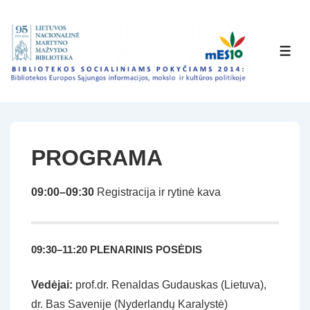
↓
Skip
to
MEN
Main
Content
PROGRAMA
09:00–09:30
Registracija ir rytinė kava
09:30–11:20 PLENARINIS POSĖDIS
Vedėjai:
prof.dr. Renaldas Gudauskas (Lietuva),
dr. Bas Savenije (Nyderlandų Karalystė)