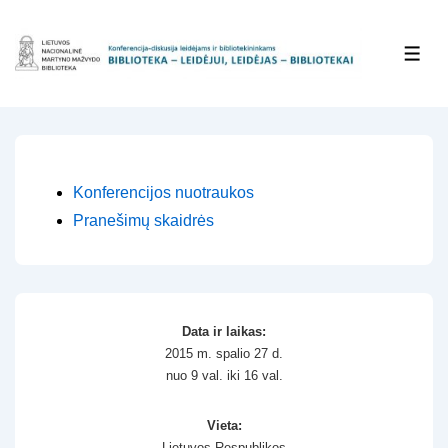
↓
Skip
MEN
to
Main
Content
Konferencijos nuotraukos
Pranešimų skaidrės
Data ir laikas:
2015 m. spalio 27 d.
nuo 9 val. iki 16 val.
Vieta:
Lietuvos Respublikos