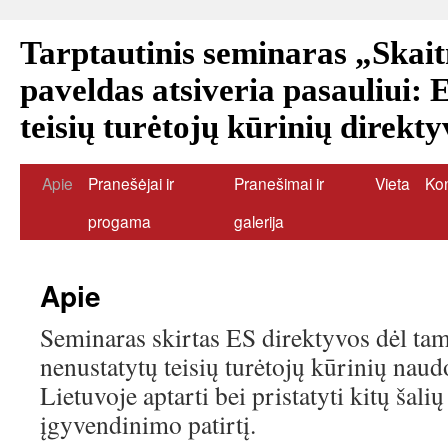
Tarptautinis seminaras „Skait
paveldas atsiveria pasauliui: 
teisių turėtojų kūrinių direkt
Apie
Pranešėjai ir
Pranešimai ir
Vieta
Kon
progama
galerija
Apie
Seminaras skirtas ES direktyvos dėl tam 
nenustatytų teisių turėtojų kūrinių naud
Lietuvoje aptarti bei pristatyti kitų šali
įgyvendinimo patirtį.