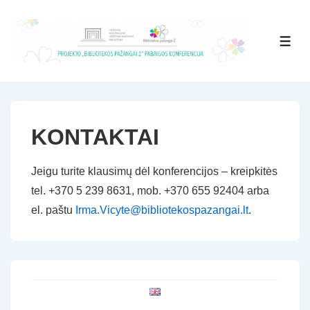
↓
Skip
MEN
to
Main
Content
KONTAKTAI
Jeigu turite klausimų dėl konferencijos – kreipkitės
tel. +370 5 239 8631, mob. +370 655 92404 arba
el. paštu
Irma.Vicyte@bibliotekospazangai.lt
.