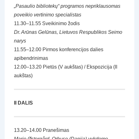
„Pasaulio bibliotekų“ programos nepriklausomas
poveikio vertinimo specialistas
11.30–11.55 Sveikinimo žodis
Dr. Arūnas Gelūnas, Lietuvos Respublikos Seimo
narys
11.55–12.00 Pirmos konferencijos dalies
apibendrinimas
12.00–13.20 Pietūs (V aukštas) / Ekspozicija (II
aukštas)
II DALIS
13.20–14.00 Pranešimas
Marie Østergård, Orhuse (Danija) vykdomo