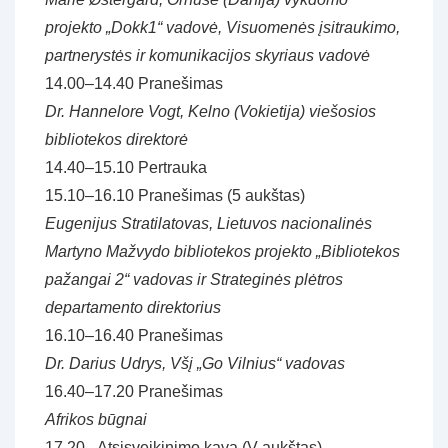
projekto „Dokk1“ vadovė, Visuomenės įsitraukimo,
partnerystės ir komunikacijos skyriaus vadovė
14.00–14.40 Pranešimas
Dr. Hannelore Vogt, Kelno (Vokietija) viešosios
bibliotekos direktorė
14.40–15.10 Pertrauka
15.10–16.10 Pranešimas (5 aukštas)
Eugenijus Stratilatovas, Lietuvos nacionalinės
Martyno Mažvydo bibliotekos projekto „Bibliotekos
pažangai 2“ vadovas ir Strateginės plėtros
departamento direktorius
16.10–16.40 Pranešimas
Dr. Darius Udrys, Všį „Go Vilnius“ vadovas
16.40–17.20 Pranešimas
Afrikos būgnai
17.20– Atsisveikinimo kava (V aukštas)