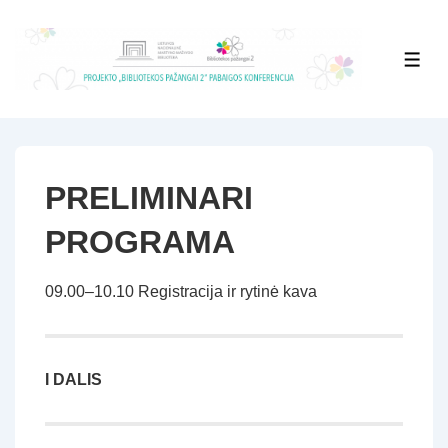
↓
Skip
MEN
to
Main
Content
PRELIMINARI
PROGRAMA
09.00–10.10 Registracija ir rytinė kava
I DALIS